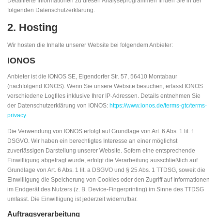
Detaillierte Informationen zu diesen Analyseprogrammen finden Sie in der
folgenden Datenschutzerklärung.
2. Hosting
Wir hosten die Inhalte unserer Website bei folgendem Anbieter:
IONOS
Anbieter ist die IONOS SE, Elgendorfer Str. 57, 56410 Montabaur
(nachfolgend IONOS). Wenn Sie unsere Website besuchen, erfasst IONOS
verschiedene Logfiles inklusive Ihrer IP-Adressen. Details entnehmen Sie
der Datenschutzerklärung von IONOS:
https://www.ionos.de/terms-gtc/terms-
privacy
.
Die Verwendung von IONOS erfolgt auf Grundlage von Art. 6 Abs. 1 lit. f
DSGVO. Wir haben ein berechtigtes Interesse an einer möglichst
zuverlässigen Darstellung unserer Website. Sofern eine entsprechende
Einwilligung abgefragt wurde, erfolgt die Verarbeitung ausschließlich auf
Grundlage von Art. 6 Abs. 1 lit. a DSGVO und § 25 Abs. 1 TTDSG, soweit die
Einwilligung die Speicherung von Cookies oder den Zugriff auf Informationen
im Endgerät des Nutzers (z. B. Device-Fingerprinting) im Sinne des TTDSG
umfasst. Die Einwilligung ist jederzeit widerrufbar.
Auftragsverarbeitung