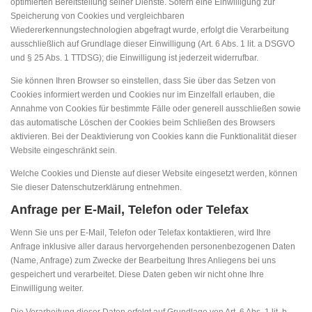
optimierten Bereitstellung seiner Dienste. Sofern eine Einwilligung zur
Speicherung von Cookies und vergleichbaren
Wiedererkennungstechnologien abgefragt wurde, erfolgt die Verarbeitung
ausschließlich auf Grundlage dieser Einwilligung (Art. 6 Abs. 1 lit. a DSGVO
und § 25 Abs. 1 TTDSG); die Einwilligung ist jederzeit widerrufbar.
Sie können Ihren Browser so einstellen, dass Sie über das Setzen von
Cookies informiert werden und Cookies nur im Einzelfall erlauben, die
Annahme von Cookies für bestimmte Fälle oder generell ausschließen sowie
das automatische Löschen der Cookies beim Schließen des Browsers
aktivieren. Bei der Deaktivierung von Cookies kann die Funktionalität dieser
Website eingeschränkt sein.
Welche Cookies und Dienste auf dieser Website eingesetzt werden, können
Sie dieser Datenschutzerklärung entnehmen.
Anfrage per E-Mail, Telefon oder Telefax
Wenn Sie uns per E-Mail, Telefon oder Telefax kontaktieren, wird Ihre
Anfrage inklusive aller daraus hervorgehenden personenbezogenen Daten
(Name, Anfrage) zum Zwecke der Bearbeitung Ihres Anliegens bei uns
gespeichert und verarbeitet. Diese Daten geben wir nicht ohne Ihre
Einwilligung weiter.
Die Verarbeitung dieser Daten erfolgt auf Grundlage von Art. 6 Abs. 1 lit. b