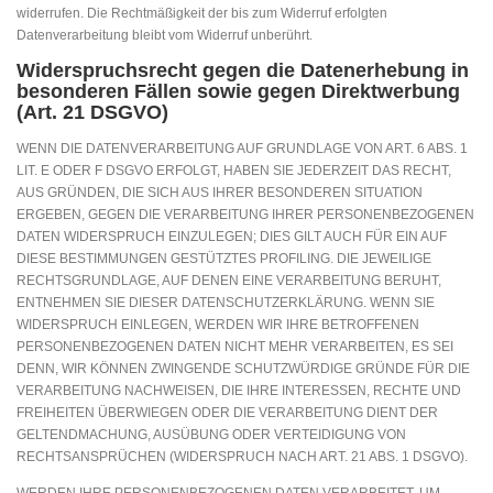
widerrufen. Die Rechtmäßigkeit der bis zum Widerruf erfolgten
Datenverarbeitung bleibt vom Widerruf unberührt.
Widerspruchsrecht gegen die Datenerhebung in
besonderen Fällen sowie gegen Direktwerbung
(Art. 21 DSGVO)
WENN DIE DATENVERARBEITUNG AUF GRUNDLAGE VON ART. 6 ABS. 1
LIT. E ODER F DSGVO ERFOLGT, HABEN SIE JEDERZEIT DAS RECHT,
AUS GRÜNDEN, DIE SICH AUS IHRER BESONDEREN SITUATION
ERGEBEN, GEGEN DIE VERARBEITUNG IHRER PERSONENBEZOGENEN
DATEN WIDERSPRUCH EINZULEGEN; DIES GILT AUCH FÜR EIN AUF
DIESE BESTIMMUNGEN GESTÜTZTES PROFILING. DIE JEWEILIGE
RECHTSGRUNDLAGE, AUF DENEN EINE VERARBEITUNG BERUHT,
ENTNEHMEN SIE DIESER DATENSCHUTZERKLÄRUNG. WENN SIE
WIDERSPRUCH EINLEGEN, WERDEN WIR IHRE BETROFFENEN
PERSONENBEZOGENEN DATEN NICHT MEHR VERARBEITEN, ES SEI
DENN, WIR KÖNNEN ZWINGENDE SCHUTZWÜRDIGE GRÜNDE FÜR DIE
VERARBEITUNG NACHWEISEN, DIE IHRE INTERESSEN, RECHTE UND
FREIHEITEN ÜBERWIEGEN ODER DIE VERARBEITUNG DIENT DER
GELTENDMACHUNG, AUSÜBUNG ODER VERTEIDIGUNG VON
RECHTSANSPRÜCHEN (WIDERSPRUCH NACH ART. 21 ABS. 1 DSGVO).