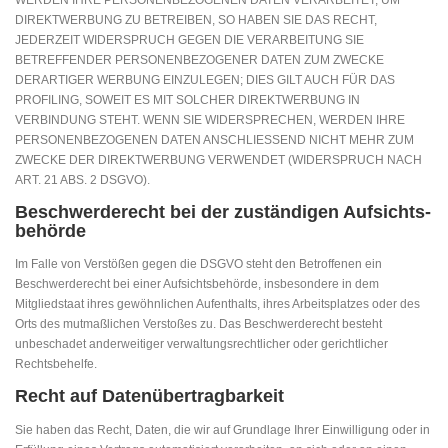
WERDEN IHRE PERSONENBEZOGENEN DATEN VERARBEITET, UM
DIREKTWERBUNG ZU BETREIBEN, SO HABEN SIE DAS RECHT,
JEDERZEIT WIDERSPRUCH GEGEN DIE VERARBEITUNG SIE
BETREFFENDER PERSONENBEZOGENER DATEN ZUM ZWECKE
DERARTIGER WERBUNG EINZULEGEN; DIES GILT AUCH FÜR DAS
PROFILING, SOWEIT ES MIT SOLCHER DIREKTWERBUNG IN
VERBINDUNG STEHT. WENN SIE WIDERSPRECHEN, WERDEN IHRE
PERSONENBEZOGENEN DATEN ANSCHLIESSEND NICHT MEHR ZUM
ZWECKE DER DIREKTWERBUNG VERWENDET (WIDERSPRUCH NACH
ART. 21 ABS. 2 DSGVO).
Beschwerde­recht bei der zuständigen Aufsichts­
behörde
Im Falle von Verstößen gegen die DSGVO steht den Betroffenen ein
Beschwerderecht bei einer Aufsichtsbehörde, insbesondere in dem
Mitgliedstaat ihres gewöhnlichen Aufenthalts, ihres Arbeitsplatzes oder des
Orts des mutmaßlichen Verstoßes zu. Das Beschwerderecht besteht
unbeschadet anderweitiger verwaltungsrechtlicher oder gerichtlicher
Rechtsbehelfe.
Recht auf Daten­übertrag­barkeit
Sie haben das Recht, Daten, die wir auf Grundlage Ihrer Einwilligung oder in