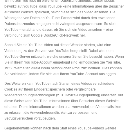
Wir nutzen YouTube im erweiterten Datenschutzmodus. Dieser Modus
bewirkt laut YouTube, dass YouTube keine Informationen über die Besucher
auf dieser Website speichert, bevor diese sich das Video ansehen. Die
Weitergabe von Daten an YouTube-Partner wird durch den erweiterten
Datenschutzmodus hingegen nicht zwingend ausgeschlossen. So stellt
YouTube – unabhängig davon, ob Sie sich ein Video ansehen – eine
Verbindung zum Google DoubleClick-Netzwerk her.
Sobald Sie ein YouTube-Video auf dieser Website starten, wird eine
Verbindung zu den Servern von YouTube hergestellt. Dabei wird dem
YouTube-Server mitgeteilt, welche unserer Seiten Sie besucht haben. Wenn
Sie in Ihrem YouTube-Account eingeloggt sind, ermöglichen Sie YouTube,
Ihr Surfverhalten direkt Ihrem persönlichen Profil zuzuordnen. Dies können
Sie verhindern, indem Sie sich aus Ihrem YouTube-Account ausloggen.
Des Weiteren kann YouTube nach Starten eines Videos verschiedene
Cookies auf Ihrem Endgerät speichern oder vergleichbare
Wiedererkennungstechnologien (z. B. Device-Fingerprinting) einsetzen. Auf
diese Weise kann YouTube Informationen über Besucher dieser Website
erhalten. Diese Informationen werden u. a. verwendet, um Videostatistiken
zu erfassen, die Anwenderfreundlichkeit zu verbessern und
Betrugsversuchen vorzubeugen.
Gegebenenfalls können nach dem Start eines YouTube-Videos weitere