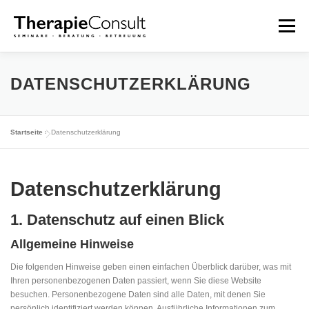
Zum
Inhalt
Menü
springen
HOME
SEMINARE
ÜBER MICH
DATENSCHUTZERKLÄRUNG
FUNKTIONELLE NEUROLOGIE
KONTAKT
Startseite
»
Datenschutzerklärung
Datenschutz­erklärung
1. Datenschutz auf einen Blick
Allgemeine Hinweise
Die folgenden Hinweise geben einen einfachen Überblick darüber, was mit
Ihren personenbezogenen Daten passiert, wenn Sie diese Website
besuchen. Personenbezogene Daten sind alle Daten, mit denen Sie
persönlich identifiziert werden können. Ausführliche Informationen zum