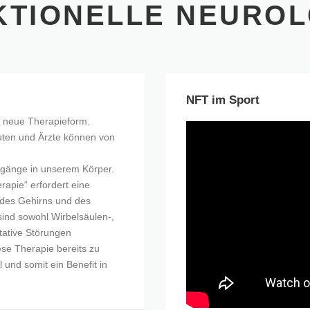
KTIONELLE NEUROL
NFT im Sport
ne neue Therapieform.
uten und Ärzte können von
orgänge in unserem Körper.
rapie“ erfordert eine
s des Gehirns und des
ind sowohl Wirbelsäulen-,
tative Störungen
ese Therapie bereits zu
l und somit ein Benefit in