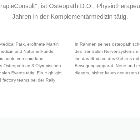
rapieConsult“, ist Osteopath D.O., Physiotherapeut
Jahren in der Komplementärmedizin tätig.
 Medical Park, eröffnete Martin
In Rahmen seines osteopathisc
medizin und Naturheilkunde.
des zentralen Nervensystems eine
bis heute verschiedene
ihn das Studium des Gehirns mit
als Osteopath an 3 Olympischen
Bewegungsapparat. Neue und erf
alen Events tätig. Ein Highlight
diesem, bisher kaum genutzten 
 factory teams bei der Rally